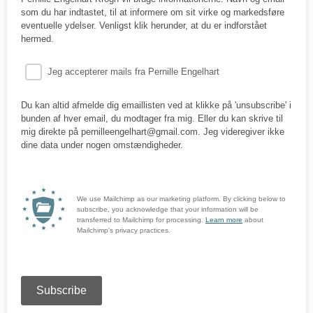
som du har indtastet, til at informere om sit virke og markedsføre
eventuelle ydelser. Venligst klik herunder, at du er indforstået
hermed.
Jeg accepterer mails fra Pernille Engelhart
Du kan altid afmelde dig emaillisten ved at klikke på 'unsubscribe' i
bunden af hver email, du modtager fra mig. Eller du kan skrive til
mig direkte på pernilleengelhart@gmail.com. Jeg videregiver ikke
dine data under nogen omstændigheder.
We use Mailchimp as our marketing platform. By clicking below to
subscribe, you acknowledge that your information will be
transferred to Mailchimp for processing.
Learn more
about
Mailchimp's privacy practices.