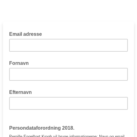
Email adresse
Fornavn
Efternavn
Persondataforordning 2018.
Pernille Engelhart Krogh vil bruge informationerne: Navn og email